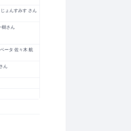
 じょんすみす さん
一樹さん
ベータ 佐々木 航
人さん