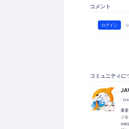
コメント
ログイン
コ
コミュニティに
JA
55
重要
ジをC
sap